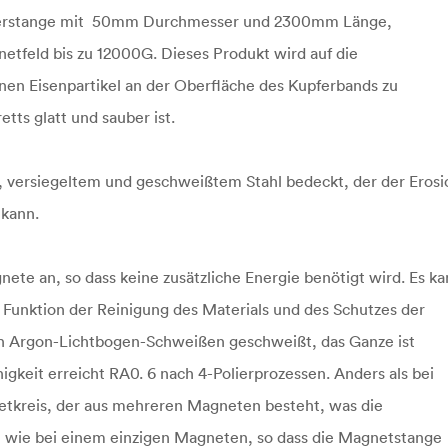
lterstange mit 50mm Durchmesser und 2300mm Länge,
feld bis zu 12000G. Dieses Produkt wird auf die
inen Eisenpartikel an der Oberfläche des Kupferbands zu
tts glatt und sauber ist.
m, versiegeltem und geschweißtem Stahl bedeckt, der der Erosi
 kann.
e an, so dass keine zusätzliche Energie benötigt wird. Es k
 Funktion der Reinigung des Materials und des Schutzes der
ch Argon-Lichtbogen-Schweißen geschweißt, das Ganze ist
igkeit erreicht RA0. 6 nach 4-Polierprozessen. Anders als bei
tkreis, der aus mehreren Magneten besteht, was die
t wie bei einem einzigen Magneten, so dass die Magnetstange