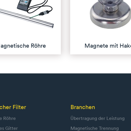
agnetische Röhre
Magnete mit Hak
her Filter
Branchen
e Röhre
Übertragung der Leistung
s Gitter
Magnetische Trennung