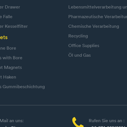
er Drawer
Lebensmittelverarbeitung un
 Falle
Pharmazeutische Verarbeitu
r Kesselfilter
Chemische Verarbeitung
Recycling
ets
Office Supplies
ne Bore
Öl und Gas
s with Bore
ot Magnets
t Haken
s Gummibeschichtung

Mail an uns:
Rufen Sie uns an :