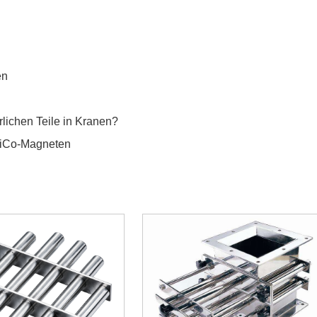
en
rlichen Teile in Kranen?
NiCo-Magneten