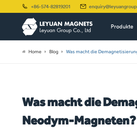


+86-574-82819201
enquiry@leyuangrou
Produkte
Home
Blog
Was macht die Demagnetisieru
Was macht die Demag
Neodym-Magneten?