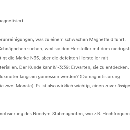
agnetisiert.
erunreinigungen, was zu einem schwachen Magnetfeld führt.
e Schnäppchen suchen, weil sie den Hersteller mit dem niedrigs
gt die Marke N35, aber die defekten Hersteller mit
ialien. Der Kunde kann&"-3;39; Erwarten, sie zu entdecken.
 Fluxmeter langsam gemessen werden? (Demagnetisierung
 zwei Monate). Es ist also wirklich wichtig, einen zuverlässig
magnetisierung des Neodym-Stabmagneten, wie z.B. Hochfrequen