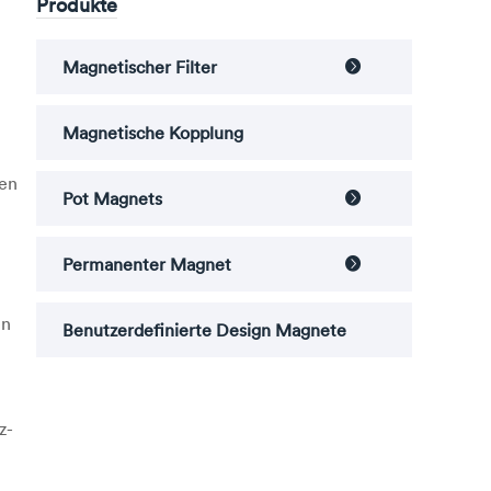
Produkte
Magnetischer Filter

Magnetische Kopplung
ten
Pot Magnets

Permanenter Magnet

en
Benutzerdefinierte Design Magnete
z-