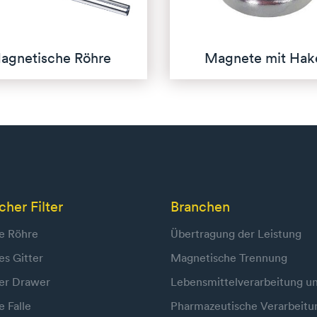
agnetische Röhre
Magnete mit Hak
her Filter
Branchen
e Röhre
Übertragung der Leistung
s Gitter
Magnetische Trennung
er Drawer
Lebensmittelverarbeitung un
 Falle
Pharmazeutische Verarbeitu