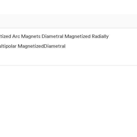
ized Arc Magnets Diametral Magnetized Radially
ltipolar MagnetizedDiametral