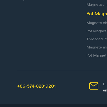
Magnetische
Pot Magn
Magnete oh
Pot Magnet
Threaded P
Magnete mi
Pot Magnet

E-
+86-574-82819201
en