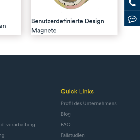
Benutzerdefinierte Design
en
Magnete
Quick Links
Profil des Unternehmens
Blog
d -verarbeitung
FAQ
ng
Fallstudien