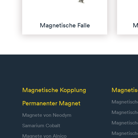
Magnetische Falle
M
Magnetische Kopplung
Magnetisc
Magnetisch
Permanenter Magnet
Magnetische
Magnete von Neodym
Magnetisch
Samarium Cobalt
Magnetische
Magnete von Alnico