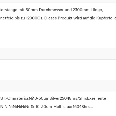
Filterstange mit 50mm Durchmesser und 2300mm Länge,
feld bis zu 12000Gs. Dieses Produkt wird auf die Kupferfoli
T>CharatericsNi10-30umSilver25048hrs72hrsExzellente
iNiNiNiNiNiNiNi-Sn10-30um-Hell-silber16048hrs...